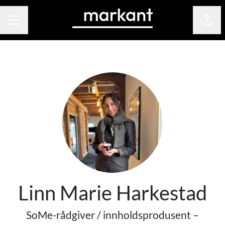
Del s
KARRIEREMENY
Linn Marie Harkestad
SoMe-rådgiver / innholdsprodusent –